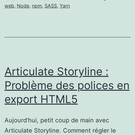
web
,
Node
,
npm
,
SASS
,
Yarn
Articulate Storyline :
Problème des polices en
export HTML5
Aujourd’hui, petit coup de main avec
Articulate Storyline. Comment régler le