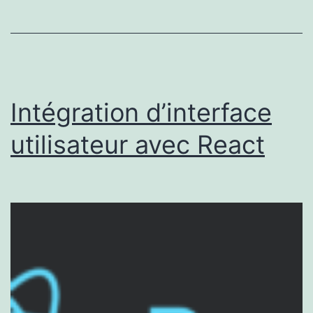
en
export
HTML5
Intégration d’interface
utilisateur avec React