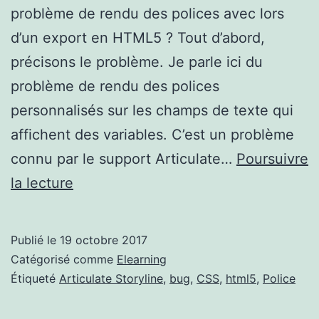
problème de rendu des polices avec lors
d’un export en HTML5 ? Tout d’abord,
précisons le problème. Je parle ici du
problème de rendu des polices
personnalisés sur les champs de texte qui
affichent des variables. C’est un problème
connu par le support Articulate…
Poursuivre
Articulate
la lecture
Storyline
:
Publié le
19 octobre 2017
Problème
Catégorisé comme
Elearning
des
Étiqueté
Articulate Storyline
,
bug
,
CSS
,
html5
,
Police
polices