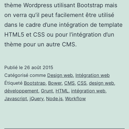
thème Wordpress utilisant Bootstrap mais
on verra qu’il peut facilement être utilisé
dans le cadre d’une intégration de template
HTML5 et CSS ou pour l’intégration d’un
thème pour un autre CMS.
Publié le
26 août 2015
Catégorisé comme
Design web
,
Intégration web
Étiqueté
Bootstrap
,
Bower
,
CMS
,
CSS
,
design web
,
développement
,
Grunt
,
HTML
,
intégration web
,
Javascript
,
jQuery
,
Node.js
,
Workflow