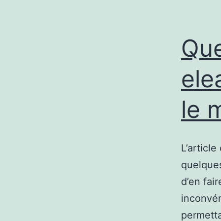
Que
ele
le 
L’article
quelques
d’en fai
inconvén
permetta