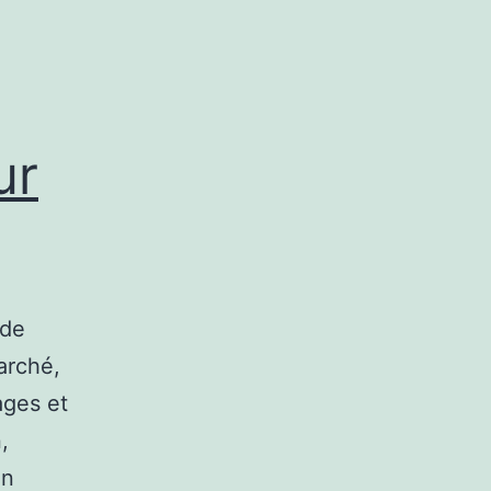
ur
 de
arché,
ages et
,
on