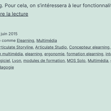
g. Pour cela, on s’intéressera à leur fonctionnal
Quelques
re la lecture
outils
auteur
 juin 2015
elearning
sé comme
Elearning
,
Multimédia
disponibles
rticulate Storyline
,
Articulate Studio
,
Concepteur elearning
,
n multimédia
,
elearning
,
ergonomie
,
formation elearning
,
int
sur
giciel
,
Lyon
,
modules de formation
,
MOS Solo
,
Multimédia
,
le
dagogie
marché