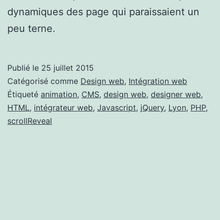
dynamiques des page qui paraissaient un
peu terne.
Publié le
25 juillet 2015
Catégorisé comme
Design web
,
Intégration web
Étiqueté
animation
,
CMS
,
design web
,
designer web
,
HTML
,
intégrateur web
,
Javascript
,
jQuery
,
Lyon
,
PHP
,
scrollReveal