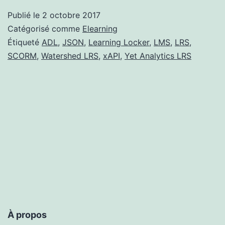
Publié le
2 octobre 2017
Catégorisé comme
Elearning
Étiqueté
ADL
,
JSON
,
Learning Locker
,
LMS
,
LRS
,
SCORM
,
Watershed LRS
,
xAPI
,
Yet Analytics LRS
À propos