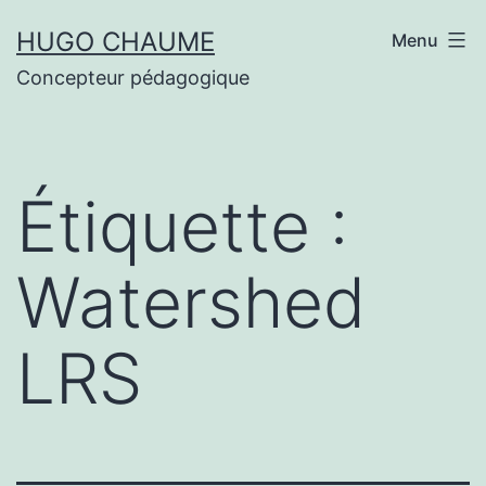
Aller
HUGO CHAUME
Menu
au
Concepteur pédagogique
contenu
Étiquette :
Watershed
LRS