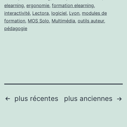
sur
elearning
,
ergonomie
,
formation elearning
,
le
interactivité
,
Lectora
,
logiciel
,
Lyon
,
modules de
marc
formation
,
MOS Solo
,
Multimédia
,
outils auteur
,
pédagogie
Navigation
plus récentes
plus anciennes
des
articles