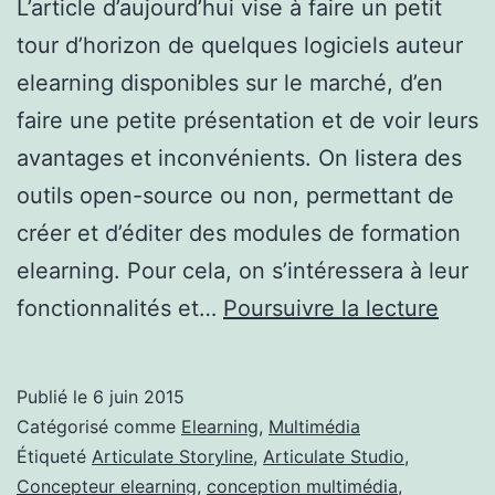
L’article d’aujourd’hui vise à faire un petit
tour d’horizon de quelques logiciels auteur
elearning disponibles sur le marché, d’en
faire une petite présentation et de voir leurs
avantages et inconvénients. On listera des
outils open-source ou non, permettant de
créer et d’éditer des modules de formation
elearning. Pour cela, on s’intéressera à leur
Quel
fonctionnalités et…
Poursuivre la lecture
outils
auteu
Publié le
6 juin 2015
elear
Catégorisé comme
Elearning
,
Multimédia
dispo
Étiqueté
Articulate Storyline
,
Articulate Studio
,
Concepteur elearning
,
conception multimédia
,