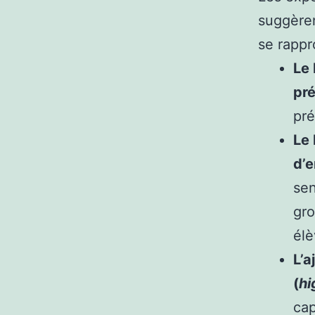
suggèren
se rappr
Le 
pré
pré
Le 
d’
sen
gro
élè
L’a
(
hi
cap