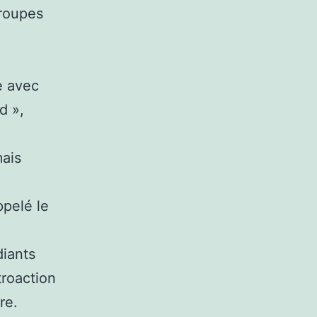
groupes
 avec
d »,
mais
ppelé le
diants
troaction
re.