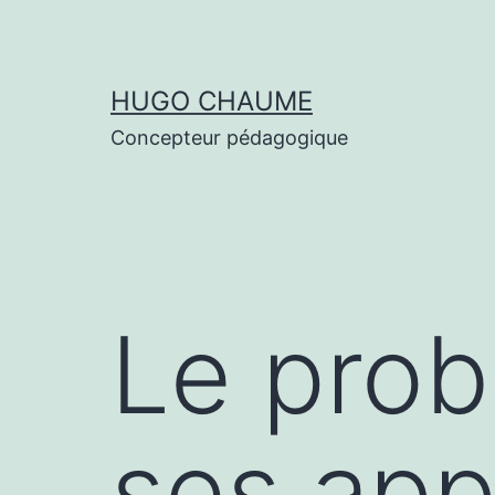
Aller
au
contenu
HUGO CHAUME
Concepteur pédagogique
Le prob
ses app