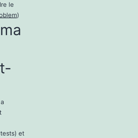
re le
roblem
)
gma
t-
 a
t
tests) et