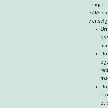
l’engage
d’élèves
d’enseig
Un 
des
ave
Un 
éga
rét
mas
Un
étu
et 