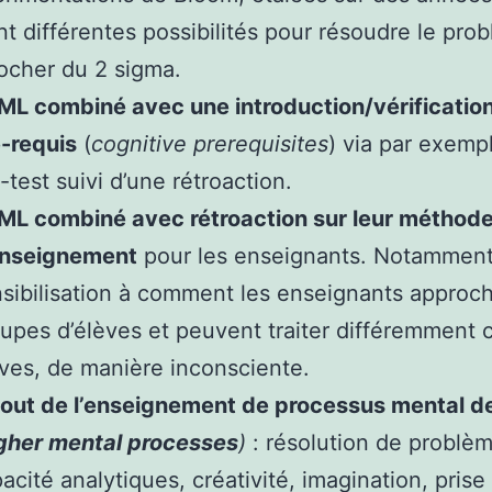
t différentes possibilités pour résoudre le pro
ocher du 2 sigma.
ML combiné avec une introduction/vérificatio
-requis
(
cognitive prerequisites
) via par exemp
-test suivi d’une rétroaction.
ML combiné avec rétroaction sur leur méthod
enseignement
pour les enseignants. Notammen
sibilisation à comment les enseignants approch
upes d’élèves et peuvent traiter différemment c
ves, de manière inconsciente.
jout de l’enseignement de processus mental d
gher mental processes
)
: résolution de problè
acité analytiques, créativité, imagination, prise