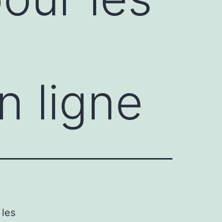
n ligne
 les