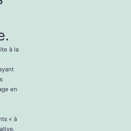
e.
te à la
 ayant
s
sage en
nts « à
ative.