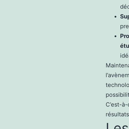
déc
Sup
pre
Pro
étu
idé
Mainten
l’avènem
technolog
possibil
C’est-à-
résultat
Les