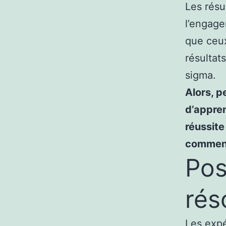
Les résu
l’engage
que ceux
résultat
sigma.
Alors, 
d’appren
réussite
commen
Pos
rés
Les expé