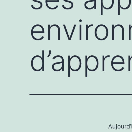
enviro
d’appre
Aujourd’