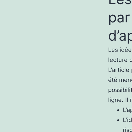
par
d’a
Les idée
lecture
L’articl
été mené
possibil
ligne. Il
L’a
L’i
ris