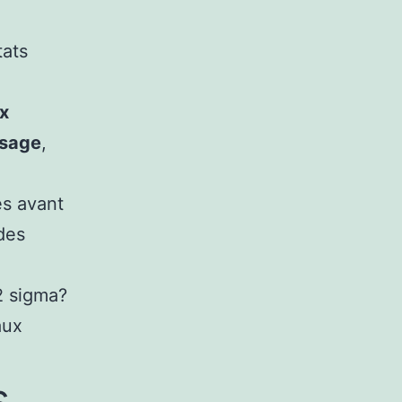
tats
x
ssage
,
s avant
des
2 sigma?
aux
s