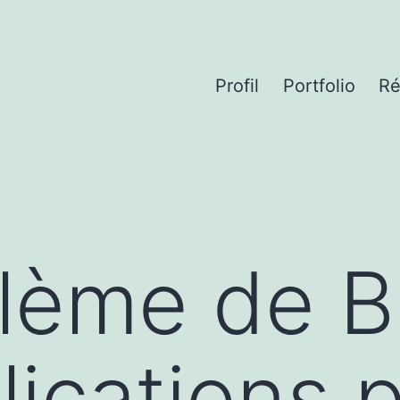
Profil
Portfolio
Ré
lème de B
lications p