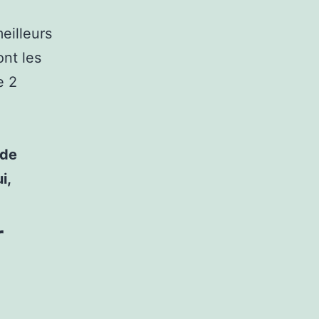
eilleurs
ont les
e 2
 de
i,
r
,