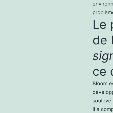
environn
problèm
Le 
de 
sig
ce 
Bloom es
développ
soulevé 
Il a com