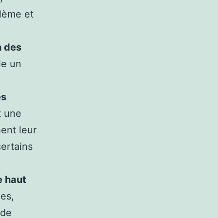
blème et
n des
le un
es
t une
ent leur
ertains
e haut
mes,
 de